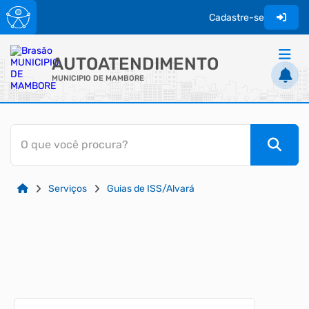
Cadastre-se
AUTOATENDIMENTO
MUNICIPIO DE MAMBORE
ACESSO RÁPIDO
O que você procura?
Acessibilidade
Cidadão
Serviços
Guias de ISS/Alvará
Diário Oficial do Municipio